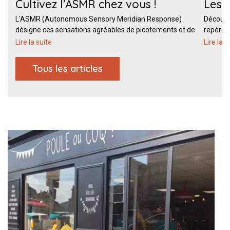
Cultivez l'ASMR chez vous !
Les 
026
L'ASMR (Autonomous Sensory Meridian Response)
Découvr
désigne ces sensations agréables de picotements et de
repérées
relaxation p [...]
nobles, [.
Lire la suite
Lire la s
Tous les articles