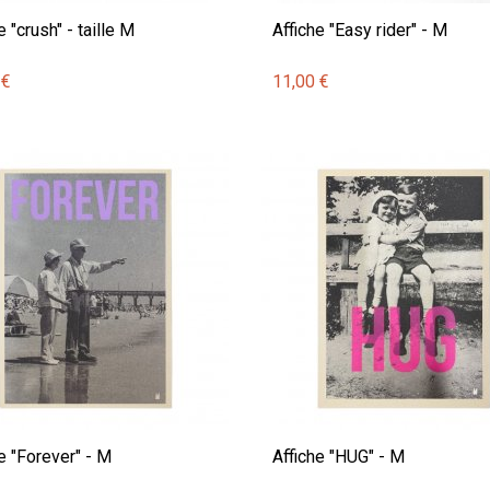
e "crush" - taille M
Affiche "Easy rider" - M
 €
11,00 €
e "Forever" - M
Affiche "HUG" - M