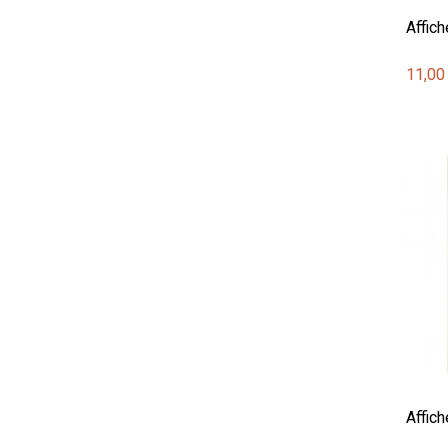
Affich
11,00
Affich