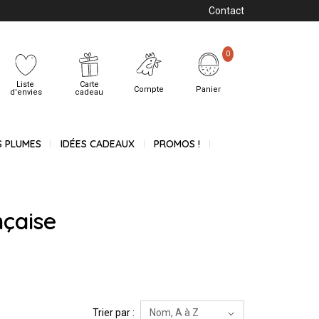
Contact
0
Liste
Carte
Compte
Panier
d'envies
cadeau
S PLUMES
IDÉES CADEAUX
PROMOS !
nçaise
Trier par :