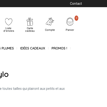
Contact
0
Liste
Carte
Compte
Panier
d'envies
cadeau
S PLUMES
IDÉES CADEAUX
PROMOS !
ylo
toutes tailles qui plairont aux petits et aux