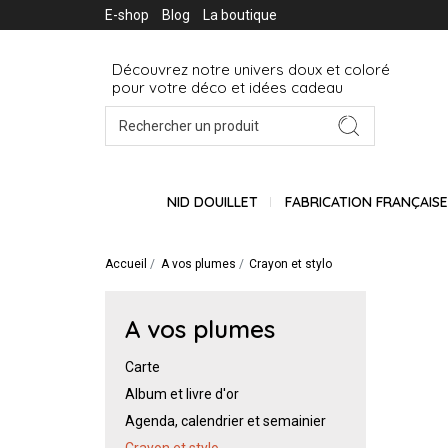
E-shop
Blog
La boutique
Découvrez notre univers doux et coloré
pour votre déco et idées cadeau
NID DOUILLET
FABRICATION FRANÇAIS
Accueil
A vos plumes
Crayon et stylo
A vos plumes
Carte
Album et livre d'or
Agenda, calendrier et semainier
Crayon et stylo