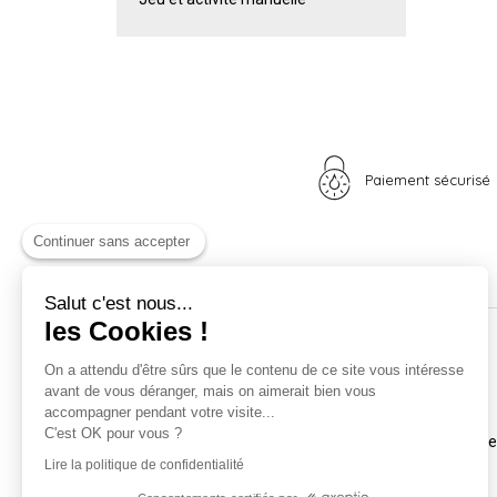
Paiement sécurisé
Continuer sans accepter
Salut c'est nous...
les Cookies !
Nos univers
Informations
On a attendu d'être sûrs que le contenu de ce site vous intéresse
avant de vous déranger, mais on aimerait bien vous
Nid douillet
La boutique
accompagner pendant votre visite...
Madame Poule
Livraison
C'est OK pour vous ?
Monsieur Coq
Coordonnées et horair
Les poussins
Mentions légales
Lire la politique de confidentialité
A vos plumes
Nos CGV