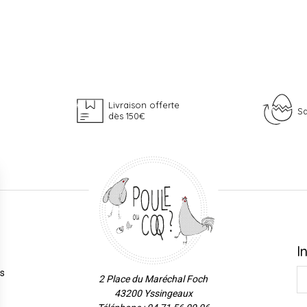
Livraison offerte
Sa
dès 150€
I
es
2 Place du Maréchal Foch
43200 Yssingeaux