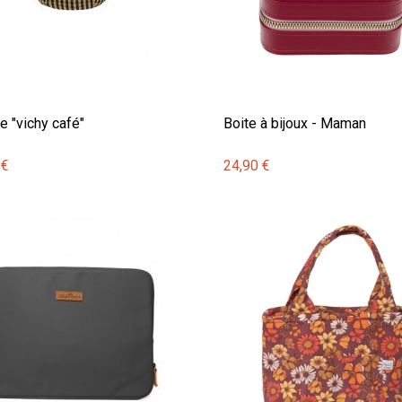
e "vichy café"
Boite à bijoux - Maman
 €
24,90 €