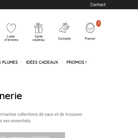
Contact
0
Liste
Carte
Compte
Panier
d'envies
cadeau
S PLUMES
IDÉES CADEAUX
PROMOS !
nerie
armantes collections de sacs et de trousses
 ses essentiels.
tte ordinateur et tablette