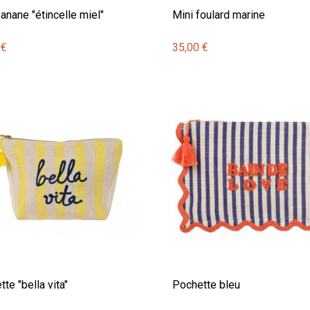
anane "étincelle miel"
Mini foulard marine
 €
35,00 €
te "bella vita"
Pochette bleu