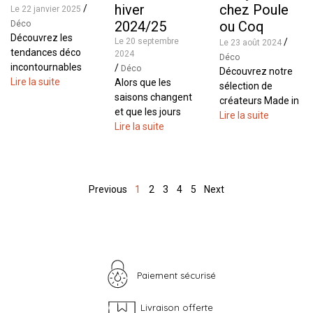
hiver
chez Poule
/
Le 22 janvier 2025
2024/25
ou Coq
Déco
Découvrez les
Le 20 septembre
/
Le 23 août 2024
tendances déco
2024
Déco
incontournables
/
Déco
Découvrez notre
de 2025 repérées
Lire la suite
Alors que les
sélection de
au salon Maison &
saisons changent
créateurs Made in
Objet : matières
et que les jours
France qui
Lire la suite
brutes et nobles,
raccourcissent,
Lire la suite
subliment vos
nuances de bleu,
nos intérieurs se
intérieurs avec des
rotin, formes
parent de chaleur
pièces uniques et
organiques et bien
et d'authenticité.
artisanales, alliant
plus, pour un
La déco automne-
élégance, qualité
Previous
1
2
3
4
5
Next
intérieur à la
hiver 2024/2025
et innovation.
pointe
célèbre la nature,
la simplicité et les
matières
Paiement sécurisé
Livraison offerte