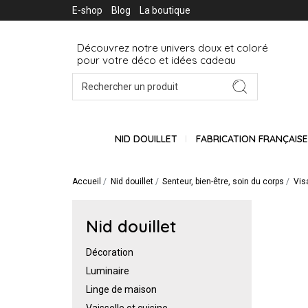
E-shop
Blog
La boutique
Découvrez notre univers doux et coloré
pour votre déco et idées cadeau
NID DOUILLET
FABRICATION FRANÇAIS
Accueil
Nid douillet
Senteur, bien-être, soin du corps
Vis
Nid douillet
Décoration
Luminaire
Linge de maison
Vaisselle et cuisine