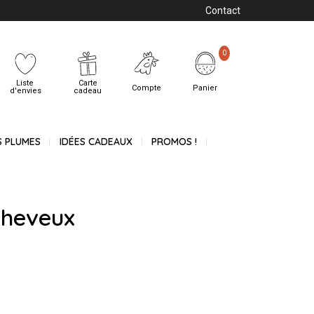
Contact
0
Liste
Carte
Compte
Panier
d'envies
cadeau
S PLUMES
IDÉES CADEAUX
PROMOS !
cheveux