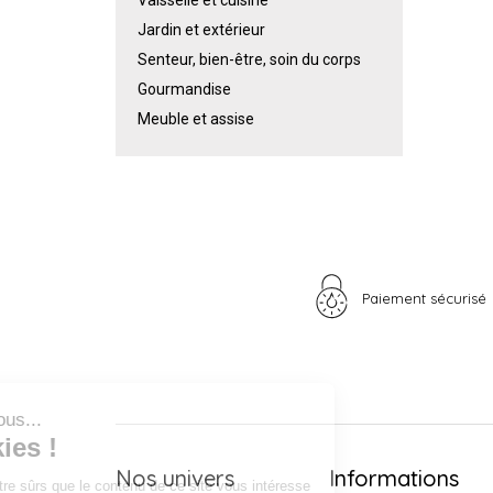
Jardin et extérieur
Senteur, bien-être, soin du corps
Gourmandise
Meuble et assise
Paiement sécurisé
Salut c'est nous...
les Cookies !
Nos univers
Informations
On a attendu d'être sûrs que le contenu de ce site vous intéresse