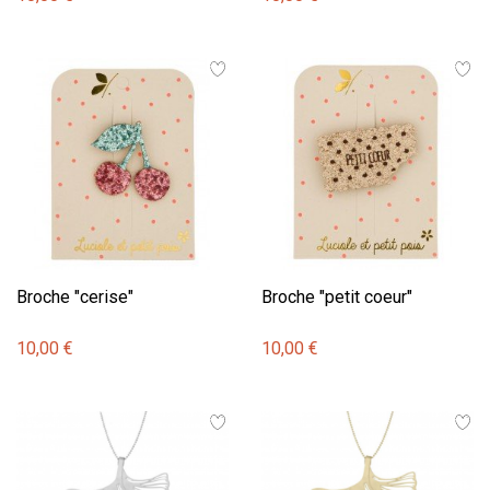
Broche "cerise"
Broche "petit coeur"
10,00 €
10,00 €