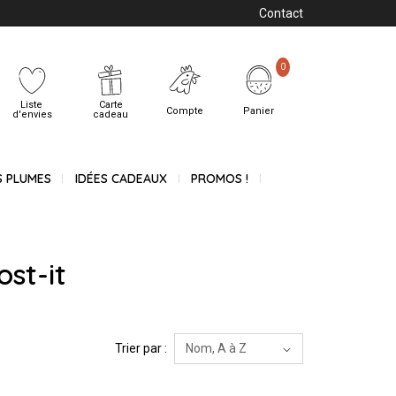
Contact
0
Liste
Carte
Compte
Panier
d'envies
cadeau
S PLUMES
IDÉES CADEAUX
PROMOS !
ost-it
Trier par :