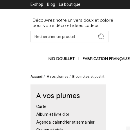
E-shop
Blog
La boutique
Découvrez notre univers doux et coloré
pour votre déco et idées cadeau
NID DOUILLET
FABRICATION FRANÇAIS
Accueil
A vos plumes
Bloc-notes et post-it
A vos plumes
Carte
Album et livre d'or
Agenda, calendrier et semainier
Crayon et stylo