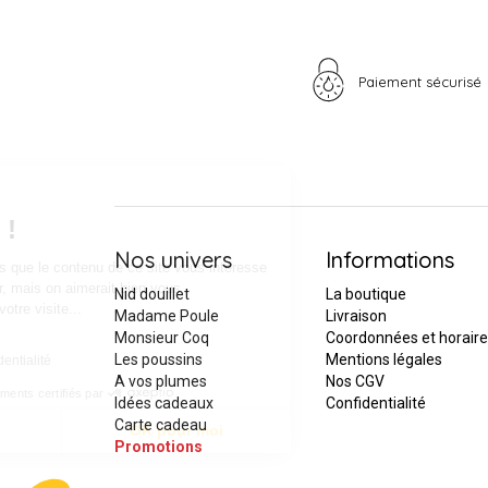
Paiement sécurisé
Salut c'est nous...
les Cookies !
Nos univers
Informations
On a attendu d'être sûrs que le contenu de ce site vous intéresse
avant de vous déranger, mais on aimerait bien vous
Nid douillet
La boutique
accompagner pendant votre visite...
Madame Poule
Livraison
C'est OK pour vous ?
Monsieur Coq
Coordonnées et horair
Les poussins
Mentions légales
Lire la politique de confidentialité
A vos plumes
Nos CGV
Consentements certifiés par
Idées cadeaux
Confidentialité
Carte cadeau
Je choisis
OK pour moi
Promotions
Axeptio consent
Plateforme de Gestion du Consentement : Personnalisez vos Optio