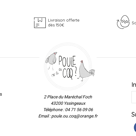
Livraison offerte
Sa
dès 150€
I
es
2 Place du Maréchal Foch
43200 Yssingeaux
Téléphone : 04 71 56 09 06
S
Email : poule.ou.coq@orange.fr
ns