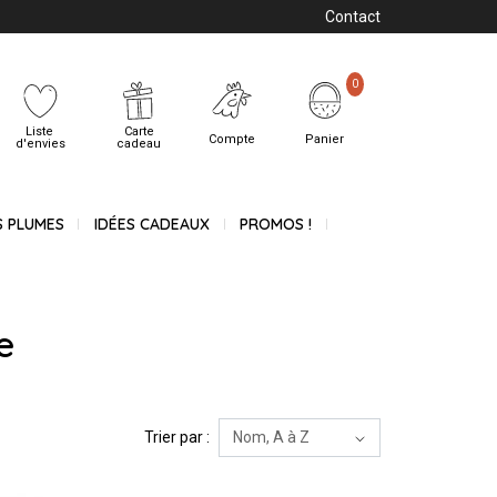
Contact
0
Liste
Carte
Compte
Panier
d'envies
cadeau
S PLUMES
IDÉES CADEAUX
PROMOS !
e
Trier par :