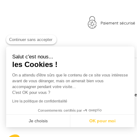
Paiement sécurisé
Continuer sans accepter
Salut c'est nous...
les Cookies !
Nos univers
Informations
On a attendu d'être sûrs que le contenu de ce site vous intéresse
avant de vous déranger, mais on aimerait bien vous
Nid douillet
La boutique
accompagner pendant votre visite...
Madame Poule
Livraison
C'est OK pour vous ?
Monsieur Coq
Coordonnées et horair
Les poussins
Mentions légales
Lire la politique de confidentialité
A vos plumes
Nos CGV
Consentements certifiés par
Idées cadeaux
Confidentialité
Carte cadeau
Je choisis
OK pour moi
Promotions
Axeptio consent
Plateforme de Gestion du Consentement : Personnalisez vos Optio