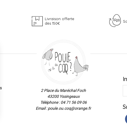
Livraison offerte
Sa
dès 150€
I
es
2 Place du Maréchal Foch
43200 Yssingeaux
Téléphone : 04 71 56 09 06
S
Email : poule.ou.coq@orange.fr
ns