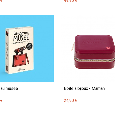
 €
49,90 €
 au musée
Boite à bijoux - Maman
 €
24,90 €