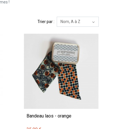
rmes !
Trier par :
Bandeau laos - orange