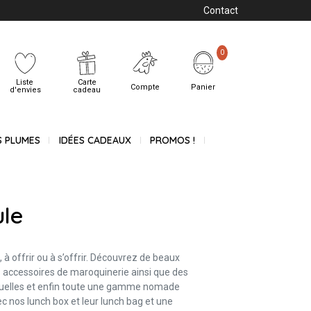
Contact
0
Liste
Carte
Compte
Panier
d'envies
cadeau
S PLUMES
IDÉES CADEAUX
PROMOS !
le
à offrir ou à s’offrir. Découvrez de beaux
es accessoires de maroquinerie ainsi que des
anuelles et enfin toute une gamme nomade
ec nos lunch box et leur lunch bag et une