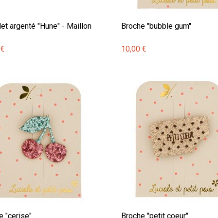
et argenté "Hune" - Maillon
Broche "bubble gum"
 €
10,00 €
e "cerise"
Broche "petit coeur"