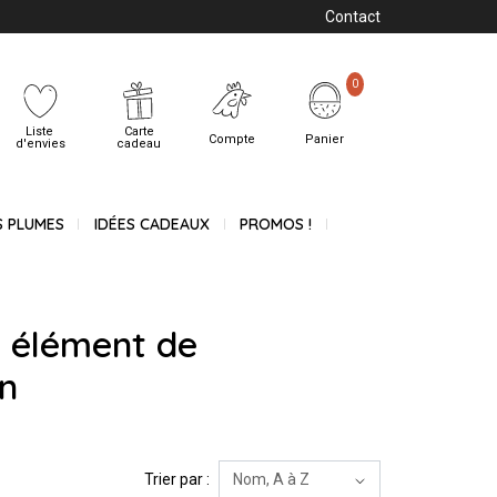
Contact
0
Liste
Carte
Compte
Panier
d'envies
cadeau
S PLUMES
IDÉES CADEAUX
PROMOS !
t élément de
on
Trier par :