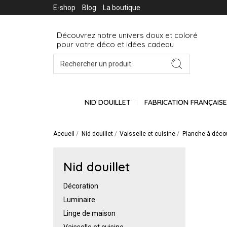
E-shop
Blog
La boutique
Découvrez notre univers doux et coloré
pour votre déco et idées cadeau
NID DOUILLET
FABRICATION FRANÇAIS
Accueil
Nid douillet
Vaisselle et cuisine
Planche à décou
Nid douillet
Décoration
Luminaire
Linge de maison
Vaisselle et cuisine