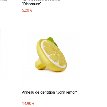
"Dinosaure"
5,20 €
Anneau de dentition "John lemon"
14,90 €