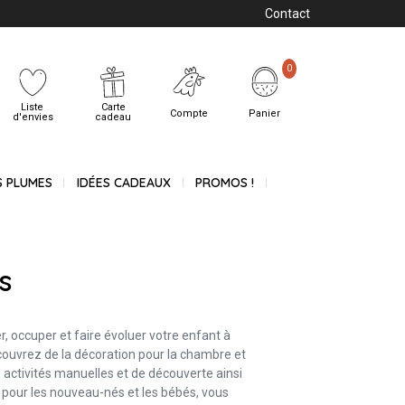
Contact
0
Liste
Carte
Compte
Panier
d'envies
cadeau
S PLUMES
IDÉES CADEAUX
PROMOS !
s
r, occuper et faire évoluer votre enfant à
écouvrez de la décoration pour la chambre et
, activités manuelles et de découverte ainsi
t pour les nouveau-nés et les bébés, vous