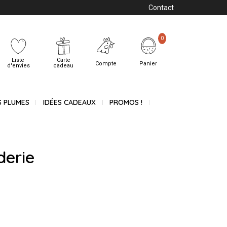
Contact
0
Liste
Carte
Compte
Panier
d'envies
cadeau
S PLUMES
IDÉES CADEAUX
PROMOS !
derie