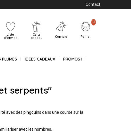
Contact
0
Liste
Carte
Compte
Panier
d'envies
cadeau
S PLUMES
IDÉES CADEAUX
PROMOS !
et serpents"
isité avec des pingouins dans une course sur la
miliariser avec les nombres.