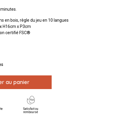
0 minutes.
ns en bois, règle du jeu en 10 langues
x H16cm x P3cm
ton certifié FSC®
es
er au panier
rte
Satisfait ou
remboursé