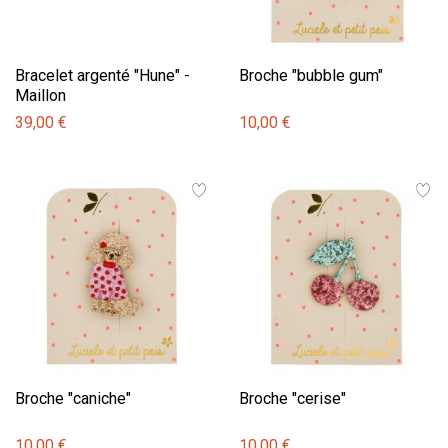
Bracelet argenté "Hune" -
Broche "bubble gum"
Maillon
39,00 €
10,00 €
Broche "caniche"
Broche "cerise"
10,00 €
10,00 €