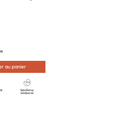
es
er au panier
rte
Satisfait ou
remboursé