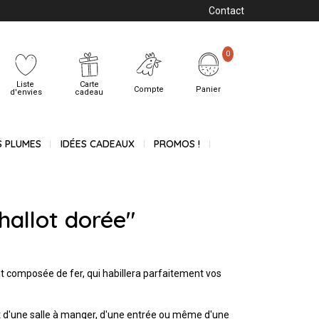
Contact
0
Liste
Carte
Compte
Panier
d'envies
cadeau
S PLUMES
IDÉES CADEAUX
PROMOS !
hallot dorée"
 composée de fer, qui habillera parfaitement vos
 d'une salle à manger, d'une entrée ou même d'une