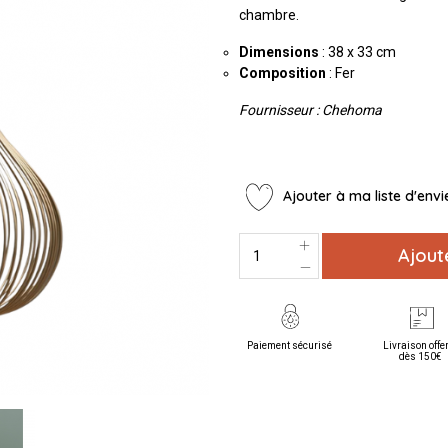
chambre.
Dimensions
: 38 x 33 cm
Composition
: Fer
Fournisseur : Chehoma
Ajouter à ma liste d'envi
Ajout
Paiement sécurisé
Livraison offe
dès 150€