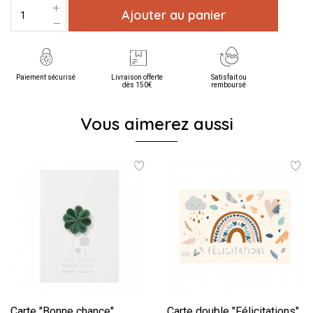
Ajouter au panier
Paiement sécurisé
Livraison offerte
Satisfait ou
dès 150€
remboursé
Vous aimerez aussi
Carte "Bonne chance"
Carte double "Félicitations"