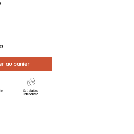
m
es
er au panier
rte
Satisfait ou
remboursé