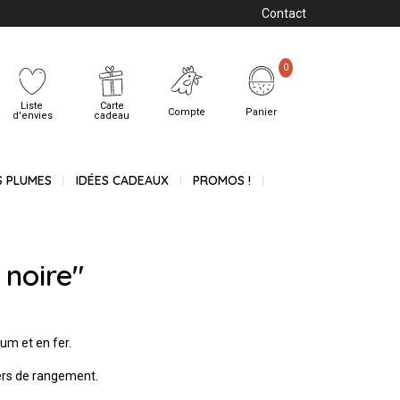
Contact
0
Liste
Carte
Compte
Panier
d'envies
cadeau
S PLUMES
IDÉES CADEAUX
PROMOS !
 noire"
ium et en fer.
ers de rangement.