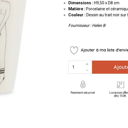
Dimensions :
H9,50 x D8 cm
Matière :
Porcelaine et céramiq
Couleur :
Dessin au trait noir su
Fournisseur : Helen B
Ajouter à ma liste d'envi
Ajout
Paiement sécurisé
Livraison offe
dès 150€