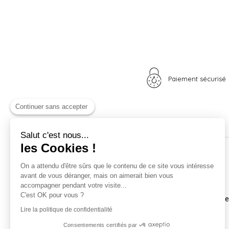
Paiement sécurisé
Continuer sans accepter
Salut c'est nous...
les Cookies !
Nos univers
Informations
On a attendu d'être sûrs que le contenu de ce site vous intéresse
avant de vous déranger, mais on aimerait bien vous
Nid douillet
La boutique
accompagner pendant votre visite...
Madame Poule
Livraison
C'est OK pour vous ?
Monsieur Coq
Coordonnées et horair
Les poussins
Mentions légales
Lire la politique de confidentialité
A vos plumes
Nos CGV
Consentements certifiés par