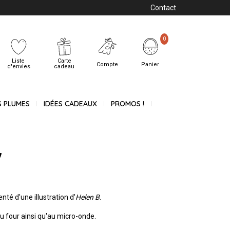
Contact
0
Liste
Carte
Compte
Panier
d'envies
cadeau
S PLUMES
IDÉES CADEAUX
PROMOS !
"
té d'une illustration d'
Helen B
.
u four ainsi qu'au micro-onde.