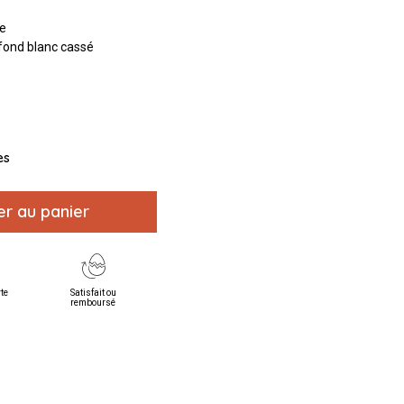
ue
r fond blanc cassé
es
er au panier
rte
Satisfait ou
remboursé