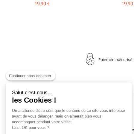
19,90 €
19,90
Paiement sécurisé
Continuer sans accepter
Salut c'est nous...
les Cookies !
Nos univers
Informations
On a attendu d'être sûrs que le contenu de ce site vous intéresse
avant de vous déranger, mais on aimerait bien vous
Nid douillet
La boutique
accompagner pendant votre visite...
Madame Poule
Livraison
C'est OK pour vous ?
Monsieur Coq
Coordonnées et horair