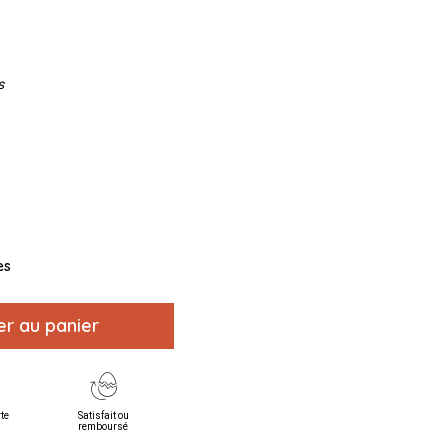
s
es
er au panier
rte
Satisfait ou
remboursé