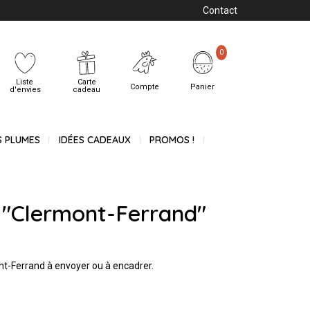
Contact
0
Liste
Carte
Compte
Panier
d'envies
cadeau
S PLUMES
IDÉES CADEAUX
PROMOS !
 "Clermont-Ferrand"
ont-Ferrand à envoyer ou à encadrer.