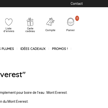
Contact
0
Liste
Carte
Compte
Panier
d'envies
cadeau
S PLUMES
IDÉES CADEAUX
PROMOS !
verest"
 simplement pour boire de l'eau : Mont Everest.
gn du Mont Everest.