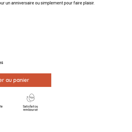
ur un anniversaire ou simplement pour faire plaisir.
es
er au panier
rte
Satisfait ou
remboursé