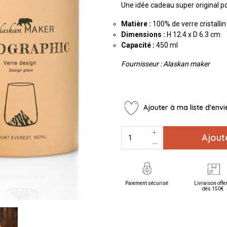
Une idée cadeau super original po
Matière :
100% de verre cristallin
Dimensions :
H 12.4 x D 6.3 cm
Capacité :
450 ml
Fournisseur : Alaskan maker
Ajouter à ma liste d'envi
Ajout
Paiement sécurisé
Livraison offe
dès 150€