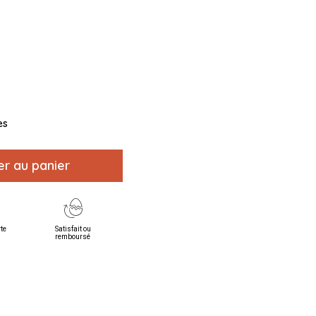
es
er au panier
rte
Satisfait ou
remboursé