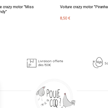
re crazy motor "Miss
Voiture crazy motor "Piranha 
ndy"
€
8,50 €
Livraison offerte
Sa
dès 150€