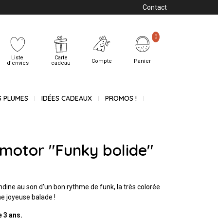
Contact
0
Liste
Carte
Compte
Panier
d'envies
cadeau
S PLUMES
IDÉES CADEAUX
PROMOS !
 motor "Funky bolide"
andine au son d'un bon rythme de funk, la très colorée
ne joyeuse balade !
e 3 ans.