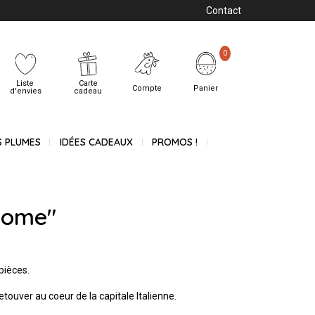
Contact
0
Liste
Carte
Compte
Panier
d'envies
cadeau
S PLUMES
IDÉES CADEAUX
PROMOS !
Rome"
 pièces.
etouver au coeur de la capitale Italienne.