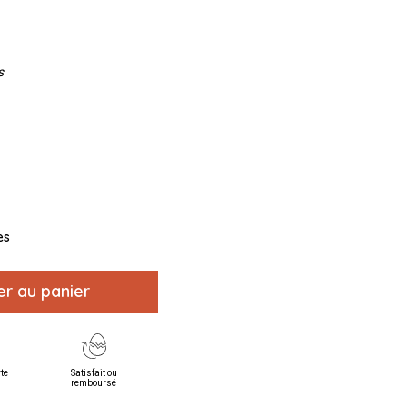
s
es
er au panier
rte
Satisfait ou
remboursé