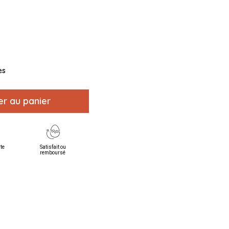
es
er au panier
rte
Satisfait ou
remboursé