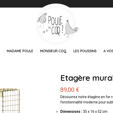
E
MADAME POULE
MONSIEUR COQ
LES POUSSINS
A VO
Etagère mura
89,00 €
Découvrez notre étagère en fer re
fonctionnalité moderne pour subli
Dimensions :
35 x 16 x 52 cm