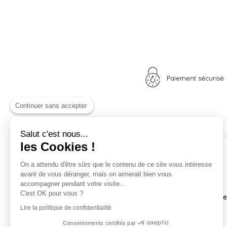
Paiement sécurisé
Continuer sans accepter
Salut c'est nous...
les Cookies !
Nos univers
Informations
On a attendu d'être sûrs que le contenu de ce site vous intéresse
avant de vous déranger, mais on aimerait bien vous
Nid douillet
La boutique
accompagner pendant votre visite...
Madame Poule
Livraison
C'est OK pour vous ?
Monsieur Coq
Coordonnées et horair
Les poussins
Mentions légales
Lire la politique de confidentialité
A vos plumes
Nos CGV
Consentements certifiés par