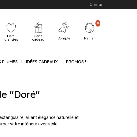
Contact
0
Liste
Carte
Compte
Panier
d'envies
cadeau
S PLUMES
IDÉES CADEAUX
PROMOS !
le "Doré"
ctangulaire, alliant élégance naturelle et
mer votre intérieur avec style.