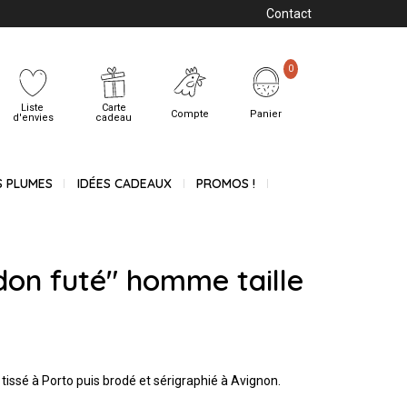
Contact
0
Liste
Carte
Compte
Panier
d'envies
cadeau
S PLUMES
IDÉES CADEAUX
PROMOS !
idon futé" homme taille
 tissé à Porto puis brodé et sérigraphié à Avignon.