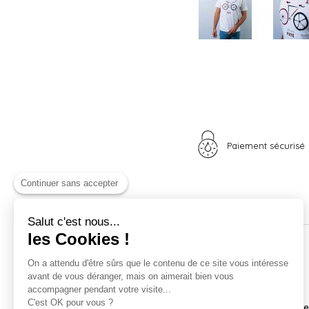
Paiement sécurisé
Continuer sans accepter
Salut c'est nous...
les Cookies !
Nos univers
Informations
On a attendu d'être sûrs que le contenu de ce site vous intéresse
avant de vous déranger, mais on aimerait bien vous
Nid douillet
La boutique
accompagner pendant votre visite...
Madame Poule
Livraison
C'est OK pour vous ?
Monsieur Coq
Coordonnées et horair