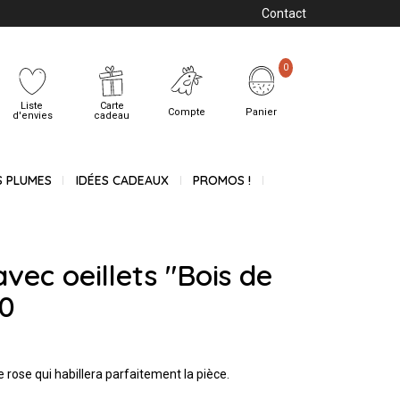
Contact
0
Liste
Carte
Compte
Panier
d'envies
cadeau
S PLUMES
IDÉES CADEAUX
PROMOS !
avec oeillets "Bois de
40
de rose qui habillera parfaitement la pièce.