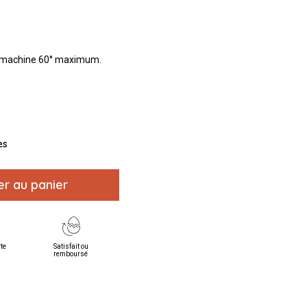
 machine 60° maximum.
es
er au panier
rte
Satisfait ou
remboursé