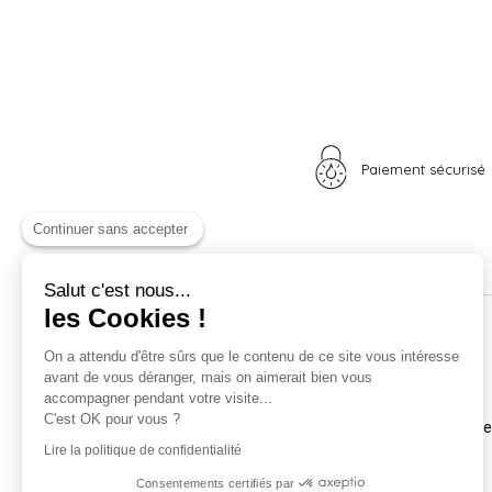
Paiement sécurisé
Continuer sans accepter
Salut c'est nous...
les Cookies !
Nos univers
Informations
On a attendu d'être sûrs que le contenu de ce site vous intéresse
avant de vous déranger, mais on aimerait bien vous
Nid douillet
La boutique
accompagner pendant votre visite...
Madame Poule
Livraison
C'est OK pour vous ?
Monsieur Coq
Coordonnées et horair
Les poussins
Mentions légales
Lire la politique de confidentialité
A vos plumes
Nos CGV
Consentements certifiés par