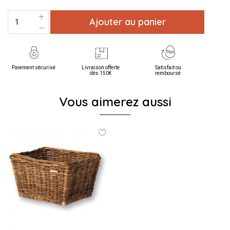
Ajouter au panier
Paiement sécurisé
Livraison offerte
Satisfait ou
dès 150€
remboursé
Vous aimerez aussi