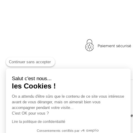
Paiement sécurisé
Continuer sans accepter
Salut c'est nous...
les Cookies !
Nos univers
Informations
On a attendu d'être sûrs que le contenu de ce site vous intéresse
avant de vous déranger, mais on aimerait bien vous
Nid douillet
La boutique
accompagner pendant votre visite...
Madame Poule
Livraison
C'est OK pour vous ?
Monsieur Coq
Coordonnées et horair
Les poussins
Mentions légales
Lire la politique de confidentialité
A vos plumes
Nos CGV
Consentements certifiés par