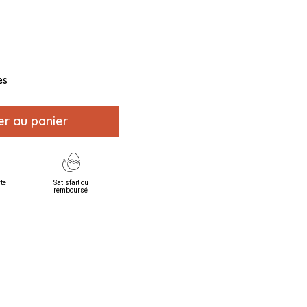
es
er au panier
rte
Satisfait ou
remboursé