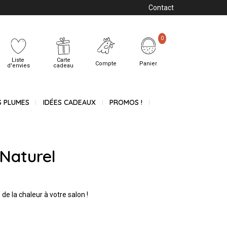
Contact
0
Liste
Carte
Compte
Panier
d'envies
cadeau
S PLUMES
IDÉES CADEAUX
PROMOS !
 Naturel
de la chaleur à votre salon !