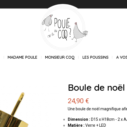
E
MADAME POULE
MONSIEUR COQ
LES POUSSINS
A VO
Boule de noël
24,90 €
Une boule de noël magnifique afi
Dimension :
D15 x H18cm - 2 x 
Matière :
Verre + LED