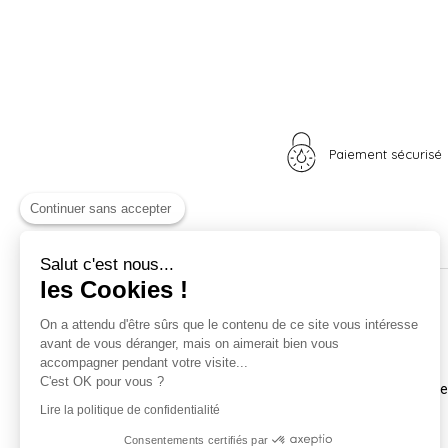
Paiement sécurisé
Continuer sans accepter
Salut c'est nous...
les Cookies !
Nos univers
Informations
On a attendu d'être sûrs que le contenu de ce site vous intéresse
avant de vous déranger, mais on aimerait bien vous
Nid douillet
La boutique
accompagner pendant votre visite...
Madame Poule
Livraison
C'est OK pour vous ?
Monsieur Coq
Coordonnées et horair
Les poussins
Mentions légales
Lire la politique de confidentialité
A vos plumes
Nos CGV
Consentements certifiés par