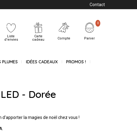
Contact
0
Liste
Carte
Compte
Panier
d'envies
cadeau
S PLUMES
IDÉES CADEAUX
PROMOS !
 LED - Dorée
n d'apporter la magies de noël chez vous !
AA