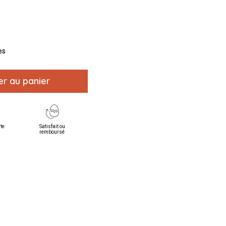
es
er au panier
rte
Satisfait ou
remboursé