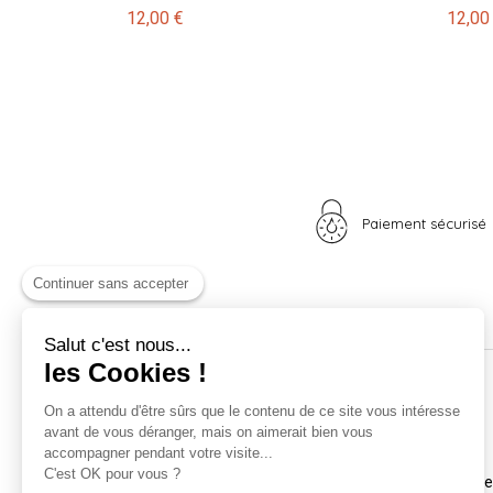
12,00 €
12,00
Paiement sécurisé
Continuer sans accepter
Salut c'est nous...
les Cookies !
Nos univers
Informations
On a attendu d'être sûrs que le contenu de ce site vous intéresse
avant de vous déranger, mais on aimerait bien vous
Nid douillet
La boutique
accompagner pendant votre visite...
Madame Poule
Livraison
C'est OK pour vous ?
Monsieur Coq
Coordonnées et horair