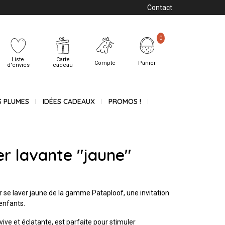
Contact
0
Liste
Carte
Compte
Panier
d'envies
cadeau
S PLUMES
IDÉES CADEAUX
PROMOS !
r lavante "jaune"
 se laver jaune de la gamme Pataploof, une invitation
 enfants.
ive et éclatante, est parfaite pour stimuler