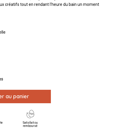
eux créatifs tout en rendant l'heure du bain un moment
elle
es
er au panier
rte
Satisfait ou
remboursé