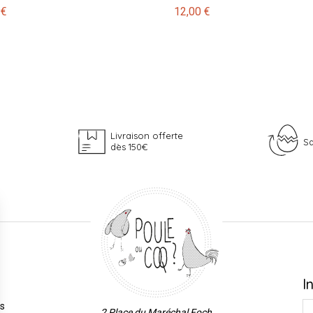
 €
12,00 €
Livraison offerte
Sa
dès 150€
I
es
2 Place du Maréchal Foch