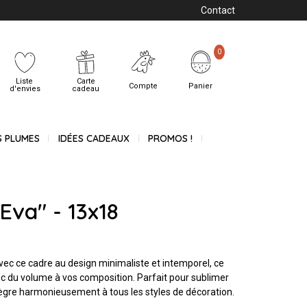
Contact
0
Liste
Carte
Compte
Panier
d'envies
cadeau
S PLUMES
IDÉES CADEAUX
PROMOS !
Eva" - 13x18
vec ce cadre au design minimaliste et intemporel, ce
nc du volume à vos composition. Parfait pour sublimer
intègre harmonieusement à tous les styles de décoration.