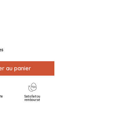
es
er au panier
rte
Satisfait ou
remboursé