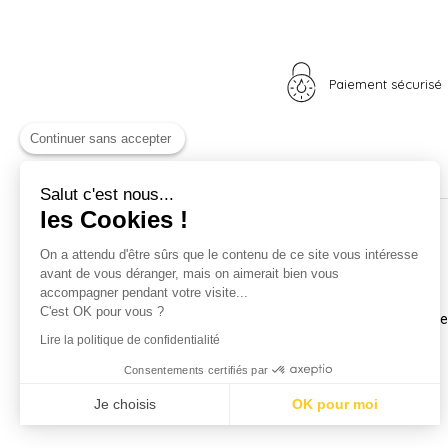
Paiement sécurisé
Continuer sans accepter
Salut c'est nous...
les Cookies !
Nos univers
Informations
On a attendu d'être sûrs que le contenu de ce site vous intéresse
avant de vous déranger, mais on aimerait bien vous
Nid douillet
La boutique
accompagner pendant votre visite...
Madame Poule
Livraison
C'est OK pour vous ?
Monsieur Coq
Coordonnées et horair
Les poussins
Mentions légales
Lire la politique de confidentialité
A vos plumes
Nos CGV
Consentements certifiés par
Idées cadeaux
Confidentialité
Carte cadeau
Je choisis
OK pour moi
Promotions
Axeptio consent
Plateforme de Gestion du Consentement : Personnalisez vos Optio