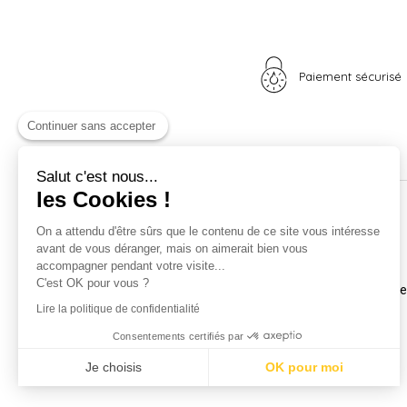
Paiement sécurisé
Continuer sans accepter
Salut c'est nous...
les Cookies !
Nos univers
Informations
On a attendu d'être sûrs que le contenu de ce site vous intéresse
avant de vous déranger, mais on aimerait bien vous
Nid douillet
La boutique
accompagner pendant votre visite...
Madame Poule
Livraison
C'est OK pour vous ?
Monsieur Coq
Coordonnées et horair
Les poussins
Mentions légales
Lire la politique de confidentialité
A vos plumes
Nos CGV
Consentements certifiés par
Idées cadeaux
Confidentialité
Carte cadeau
Je choisis
OK pour moi
Promotions
Axeptio consent
Plateforme de Gestion du Consentement : Personnalisez vos Optio