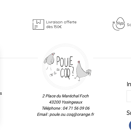
Livraison offerte
Sa
dès 150€
I
es
2 Place du Maréchal Foch
43200 Yssingeaux
Téléphone : 04 71 56 09 06
S
Email : poule.ou.coq@orange.fr
ns