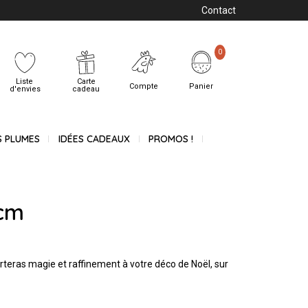
Contact
0
Liste
Carte
Compte
Panier
d'envies
cadeau
S PLUMES
IDÉES CADEAUX
PROMOS !
0cm
eras magie et raffinement à votre déco de Noël, sur