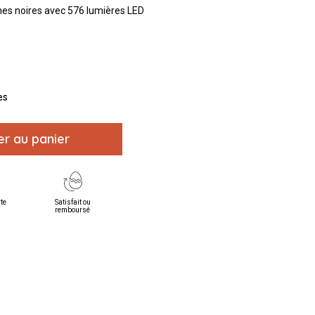
hes noires avec 576 lumières LED
es
er au panier
rte
Satisfait ou
remboursé