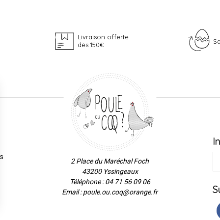
Livraison offerte
Sa
dès 150€
I
es
2 Place du Maréchal Foch
43200 Yssingeaux
Téléphone : 04 71 56 09 06
S
Email : poule.ou.coq@orange.fr
ns