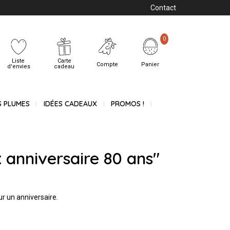
Contact
0
Liste
Carte
Compte
Panier
d'envies
cadeau
S PLUMES
IDÉES CADEAUX
PROMOS !
 anniversaire 80 ans"
ur un anniversaire.