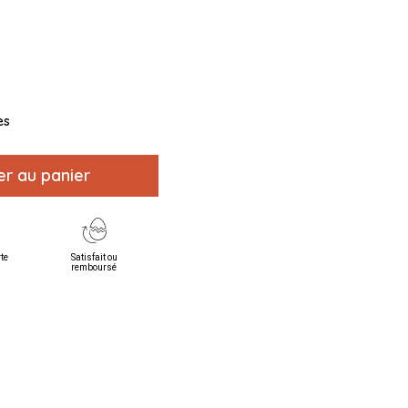
es
er au panier
rte
Satisfait ou
remboursé