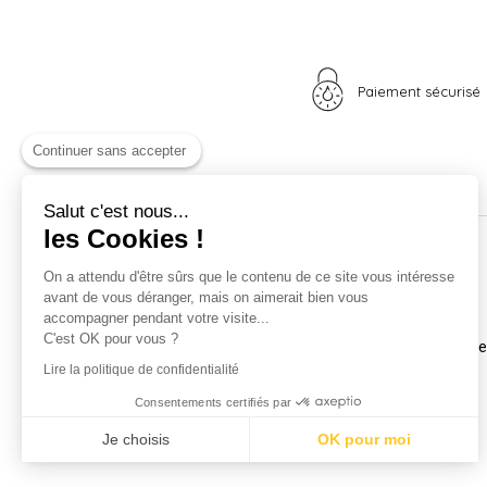
Paiement sécurisé
Continuer sans accepter
Salut c'est nous...
les Cookies !
Nos univers
Informations
On a attendu d'être sûrs que le contenu de ce site vous intéresse
avant de vous déranger, mais on aimerait bien vous
Nid douillet
La boutique
accompagner pendant votre visite...
Madame Poule
Livraison
C'est OK pour vous ?
Monsieur Coq
Coordonnées et horair
Les poussins
Mentions légales
Lire la politique de confidentialité
A vos plumes
Nos CGV
Consentements certifiés par
Idées cadeaux
Confidentialité
Carte cadeau
Je choisis
OK pour moi
Promotions
Axeptio consent
Plateforme de Gestion du Consentement : Personnalisez vos Optio