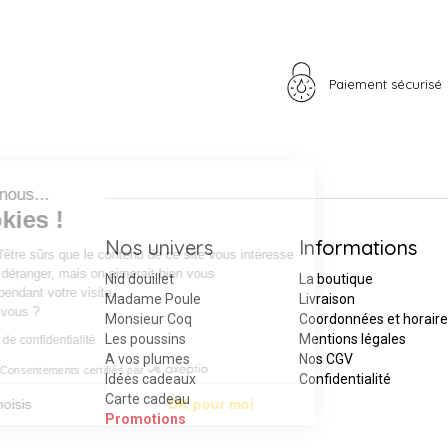
Paiement sécurisé
Continuer sans accepter
Salut c'est nous...
les Cookies !
Nos univers
Informations
On a attendu d'être sûrs que le contenu de ce site vous intéresse
avant de vous déranger, mais on aimerait bien vous
Nid douillet
La boutique
accompagner pendant votre visite...
Madame Poule
Livraison
C'est OK pour vous ?
Monsieur Coq
Coordonnées et horair
Les poussins
Mentions légales
Lire la politique de confidentialité
A vos plumes
Nos CGV
Consentements certifiés par
Idées cadeaux
Confidentialité
Carte cadeau
Je choisis
OK pour moi
Promotions
Axeptio consent
Plateforme de Gestion du Consentement : Personnalisez vos Optio