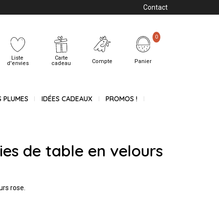
Contact
0
Liste
Carte
Compte
Panier
d'envies
cadeau
S PLUMES
IDÉES CADEAUX
PROMOS !
ies de table en velours
urs rose.