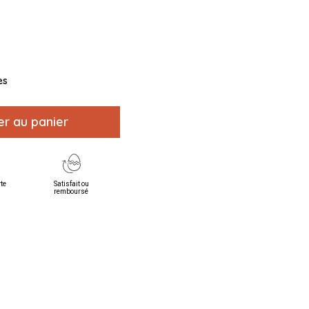
es
er au panier
rte
Satisfait ou
remboursé