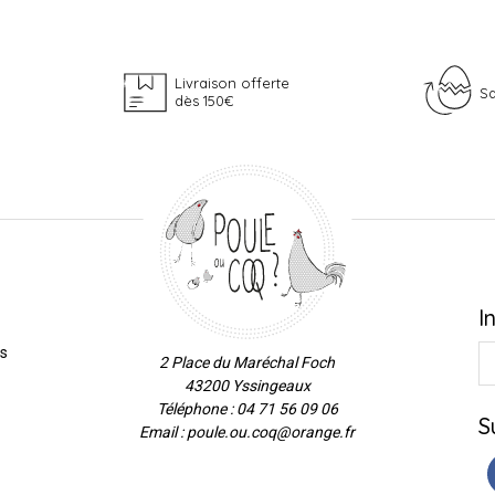
Livraison offerte
Sa
dès 150€
I
es
2 Place du Maréchal Foch
43200 Yssingeaux
Téléphone : 04 71 56 09 06
S
Email : poule.ou.coq@orange.fr
ns