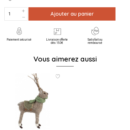
Ajouter au panier
Paiement sécurisé
Livraison offerte
Satisfait ou
dès 150€
remboursé
Vous aimerez aussi