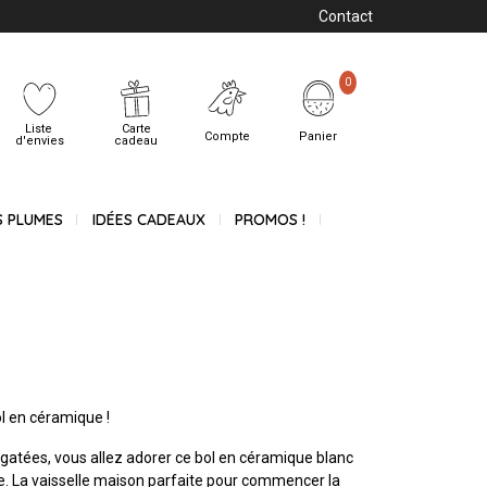
Contact
0
Liste
Carte
Compte
Panier
d'envies
cadeau
S PLUMES
IDÉES CADEAUX
PROMOS !
ol en céramique !
gatées, vous allez adorer ce bol en céramique blanc
ée. La vaisselle maison parfaite pour commencer la