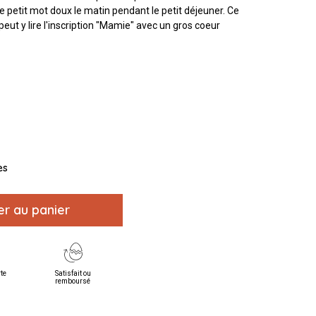
ce petit mot doux le matin pendant le petit déjeuner. Ce
eut y lire l'inscription "Mamie" avec un gros coeur
es
er au panier
rte
Satisfait ou
remboursé