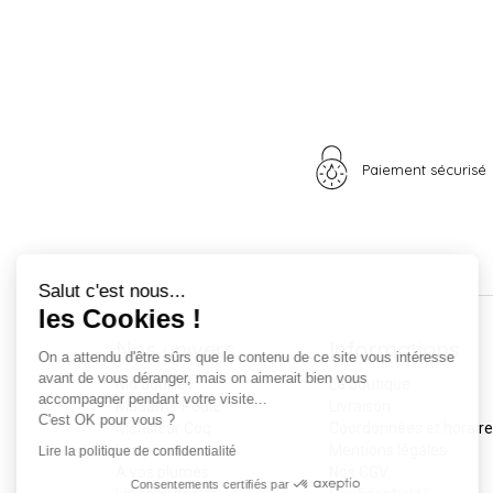
Paiement sécurisé
Continuer sans accepter
Salut c'est nous...
les Cookies !
Nos univers
Informations
On a attendu d'être sûrs que le contenu de ce site vous intéresse
avant de vous déranger, mais on aimerait bien vous
Nid douillet
La boutique
accompagner pendant votre visite...
Madame Poule
Livraison
C'est OK pour vous ?
Monsieur Coq
Coordonnées et horair
Les poussins
Mentions légales
Lire la politique de confidentialité
A vos plumes
Nos CGV
Consentements certifiés par