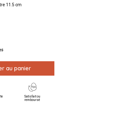
re 11.5 cm
es
er au panier
rte
Satisfait ou
remboursé