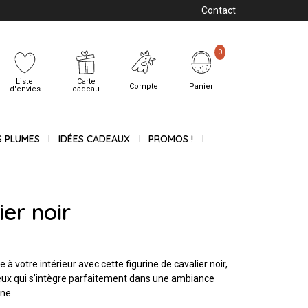
Contact
0
Liste
Carte
Compte
Panier
d'envies
cadeau
S PLUMES
IDÉES CADEAUX
PROMOS !
ier noir
 votre intérieur avec cette figurine de cavalier noir,
eux qui s’intègre parfaitement dans une ambiance
ne.