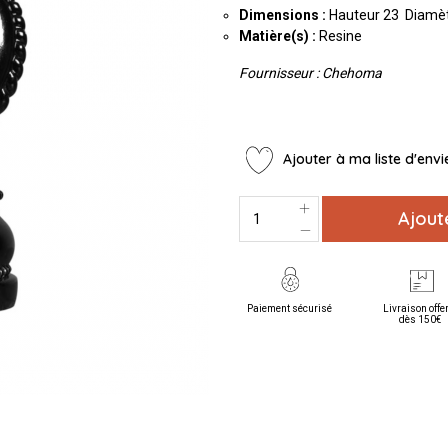
Dimensions :
Hauteur 23 Diamèt
Matière(s)
:
Resine
Fournisseur : Chehoma
Ajouter à ma liste d'envi
Ajout
Paiement sécurisé
Livraison offe
dès 150€