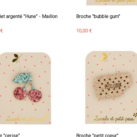
et argenté "Hune" - Maillon
Broche "bubble gum"
 €
10,00 €
e "cerise"
Broche "petit coeur"