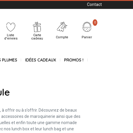
Contact
0
Liste
Carte
Compte
Panier
d'envies
cadeau
S PLUMES
IDÉES CADEAUX
PROMOS !
le
à offrir ou à s’offrir. Découvrez de beaux
es accessoires de maroquinerie ainsi que des
anuelles et enfin toute une gamme nomade
ec nos lunch box et leur lunch bag et une