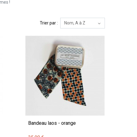
rmes !
Trier par :
Bandeau laos - orange