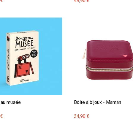
 €
49,90 €
 au musée
Boite à bijoux - Maman
 €
24,90 €