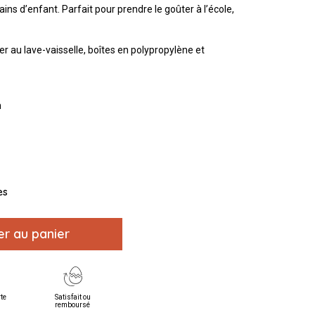
ains d’enfant. Parfait pour prendre le goûter à l’école,
r au lave-vaisselle, boîtes en polypropylène et
m
es
er au panier
rte
Satisfait ou
remboursé