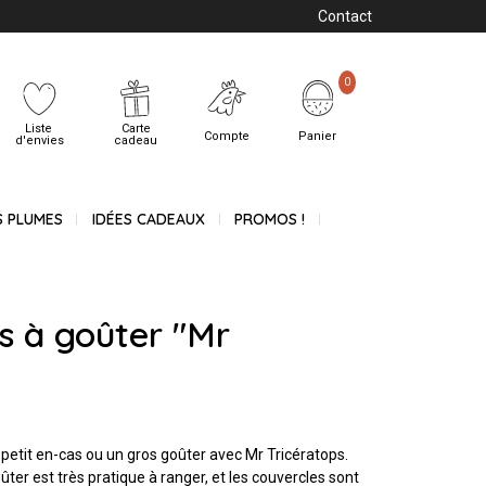
Contact
0
Liste
Carte
Compte
Panier
d'envies
cadeau
S PLUMES
IDÉES CADEAUX
PROMOS !
es à goûter "Mr
petit en-cas ou un gros goûter avec Mr Tricératops.
ter est très pratique à ranger, et les couvercles sont