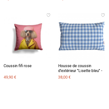
Coussin fifi rose
Housse de coussin
d'extérieur "Lisette bleu" -
30x50
49,90 €
38,00 €