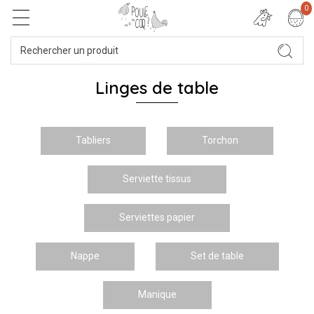
0
Linges de table
Tabliers
Torchon
Serviette tissus
Serviettes papier
Nappe
Set de table
Manique