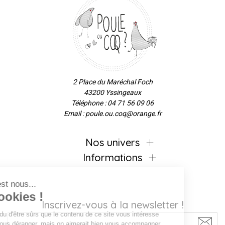
2 Place du Maréchal Foch
43200 Yssingeaux
Téléphone : 04 71 56 09 06
Email : poule.ou.coq@orange.fr
Nos univers
Informations
alut c'est nous...
les Cookies !
Inscrivez-vous à la newsletter !
n a attendu d'être sûrs que le contenu de ce site vous intéresse
vant de vous déranger, mais on aimerait bien vous accompagner