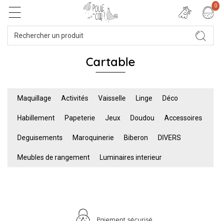
0
Cartable
Maquillage
Activités
Vaisselle
Linge
Déco
Habillement
Papeterie
Jeux
Doudou
Accessoires
Deguisements
Maroquinerie
Biberon
DIVERS
Meubles de rangement
Luminaires interieur
Paiement sécurisé