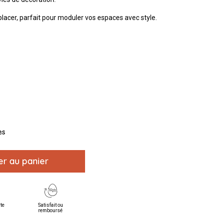
éplacer, parfait pour moduler vos espaces avec style.
es
er au panier
rte
Satisfait ou
remboursé