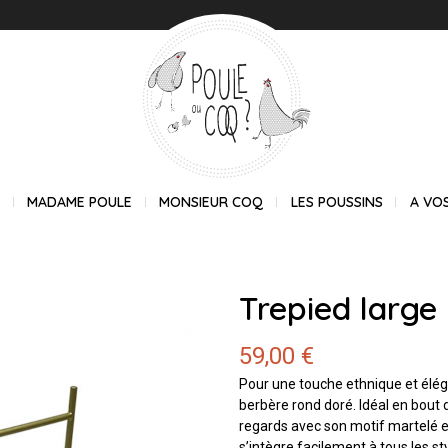
E
MADAME POULE
MONSIEUR COQ
LES POUSSINS
A VO
Trepied large
59,00 €
Pour une touche ethnique et éléga
berbère rond doré. Idéal en bout d
regards avec son motif martelé et
s’intègre facilement à tous les st