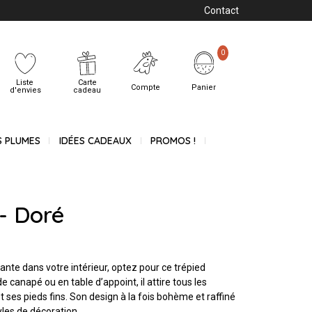
Contact
0
Liste
Carte
Compte
Panier
d'envies
cadeau
S PLUMES
IDÉES CADEAUX
PROMOS !
 - Doré
nte dans votre intérieur, optez pour ce trépied
e canapé ou en table d’appoint, il attire tous les
 ses pieds fins. Son design à la fois bohème et raffiné
yles de décoration.