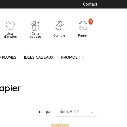
Contact
0
Liste
Carte
Compte
Panier
d'envies
cadeau
S PLUMES
IDÉES CADEAUX
PROMOS !
apier
Trier par :