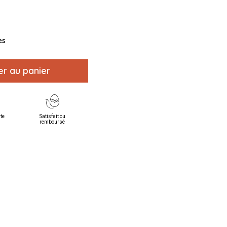
es
er au panier
rte
Satisfait ou
remboursé