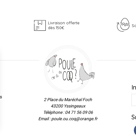
Livraison offerte
Sa
dès 150€
I
es
2 Place du Maréchal Foch
43200 Yssingeaux
Téléphone : 04 71 56 09 06
S
Email : poule.ou.coq@orange.fr
ns