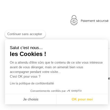
Paiement sécurisé
Continuer sans accepter
Salut c'est nous...
les Cookies !
Nos univers
Informations
On a attendu d'être sûrs que le contenu de ce site vous intéresse
avant de vous déranger, mais on aimerait bien vous
Nid douillet
La boutique
accompagner pendant votre visite...
Madame Poule
Livraison
C'est OK pour vous ?
Monsieur Coq
Coordonnées et horair
Les poussins
Mentions légales
Lire la politique de confidentialité
A vos plumes
Nos CGV
Consentements certifiés par
Idées cadeaux
Confidentialité
Carte cadeau
Je choisis
OK pour moi
Promotions
Axeptio consent
Plateforme de Gestion du Consentement : Personnalisez vos Optio