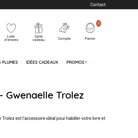
Contact
0
Liste
Carte
Compte
Panier
d'envies
cadeau
S PLUMES
IDÉES CADEAUX
PROMOS !
 Gwenaelle Trolez
rolez est l'accessoire idéal pour habiller votre livre et