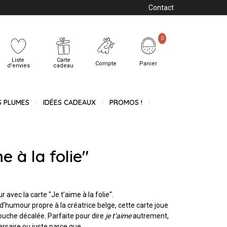
Contact
0
Liste
Carte
Compte
Panier
d'envies
cadeau
S PLUMES
IDÉES CADEAUX
PROMOS !
e à la folie"
avec la carte "Je t’aime à la folie".
ein d’humour propre à la créatrice belge, cette carte joue
touche décalée. Parfaite pour dire
je t’aime
autrement,
ersaire ou juste parce que.