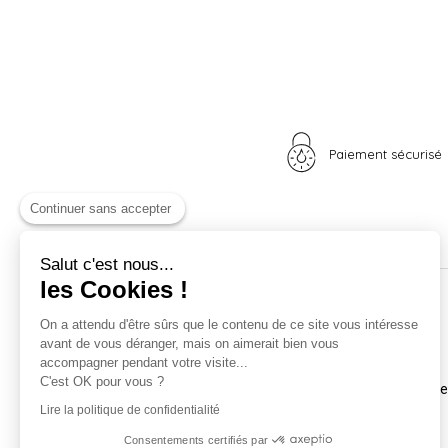
Paiement sécurisé
Continuer sans accepter
Salut c'est nous...
les Cookies !
Nos univers
Informations
On a attendu d'être sûrs que le contenu de ce site vous intéresse
avant de vous déranger, mais on aimerait bien vous
Nid douillet
La boutique
accompagner pendant votre visite...
Madame Poule
Livraison
C'est OK pour vous ?
Monsieur Coq
Coordonnées et horair
Les poussins
Mentions légales
Lire la politique de confidentialité
A vos plumes
Nos CGV
Consentements certifiés par