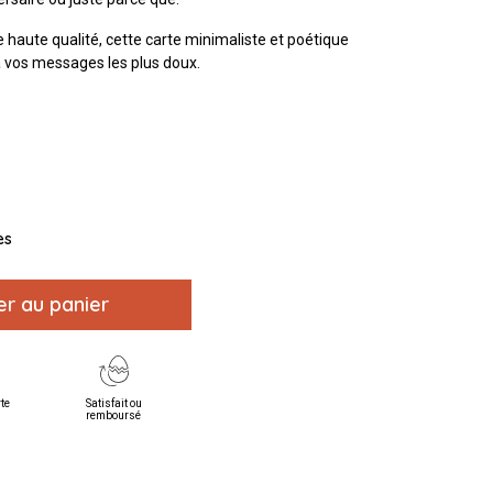
 haute qualité, cette carte minimaliste et poétique
à vos messages les plus doux.
es
er au panier
rte
Satisfait ou
remboursé