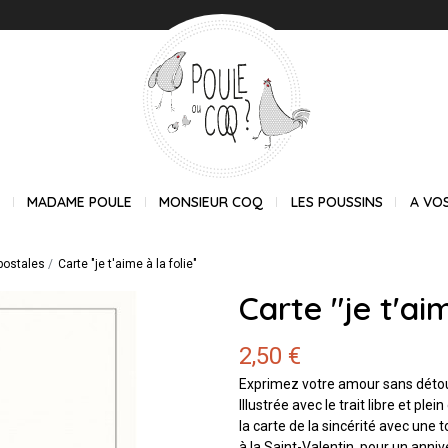
E
MADAME POULE
MONSIEUR COQ
LES POUSSINS
A VO
postales
Carte "je t'aime à la folie"
Carte "je t'aim
2,50 €
Exprimez votre amour sans détour 
Illustrée avec le trait libre et pl
la carte de la sincérité avec une 
à la Saint-Valentin, pour un anniv