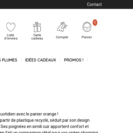
Contact
0
Liste
Carte
Compte
Panier
d'envies
cadeau
S PLUMES
IDÉES CADEAUX
PROMOS !
e
uotidien avec le panier orange !
 partir de plastique recyclé, séduit par son design
 Ses poignées en simili cuir apportent confort et
 en fait un compagnon idéal pour vos virées shopping,