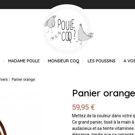
E
MADAME POULE
MONSIEUR COQ
LES POUSSINS
A VO
niers
Panier orange
Panier orang
59,95 €
Mettez de la couleur dans votre q
Ce grand panier, tissé à la main à
audacieux et sa teinte vitaminée.
élégance, tandis que sa capacité