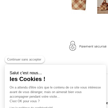
Paiement sécurisé
Continuer sans accepter
Salut c'est nous...
les Cookies !
Nos univers
Informations
On a attendu d'être sûrs que le contenu de ce site vous intéresse
avant de vous déranger, mais on aimerait bien vous
Nid douillet
La boutique
accompagner pendant votre visite...
Madame Poule
Livraison
C'est OK pour vous ?
Monsieur Coq
Coordonnées et horair
Les poussins
Mentions légales