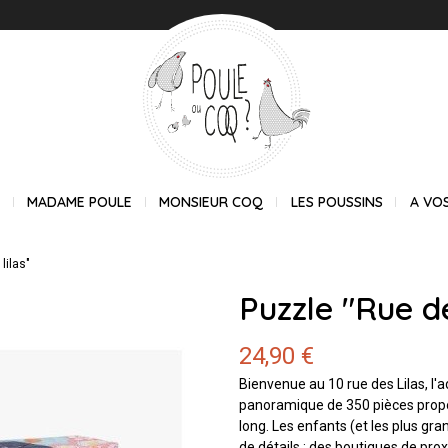
E
MADAME POULE
MONSIEUR COQ
LES POUSSINS
A VO
lilas"
Puzzle "Rue de
24,90 €
Bienvenue au 10 rue des Lilas, l'a
panoramique de 350 pièces propo
long. Les enfants (et les plus gr
de détails : des boutiques de prox