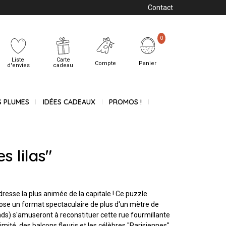
Contact
0
Liste
Carte
Compte
Panier
d'envies
cadeau
S PLUMES
IDÉES CADEAUX
PROMOS !
s lilas"
dresse la plus animée de la capitale ! Ce puzzle
se un format spectaculaire de plus d'un mètre de
ands) s'amuseront à reconstituer cette rue fourmillante
imité, des balcons fleuris et les célèbres "Parisiennes"