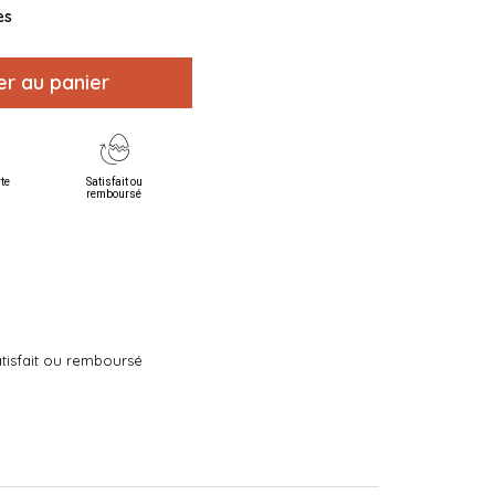
es
er au panier
rte
Satisfait ou
remboursé
tisfait ou remboursé