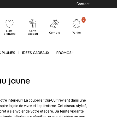
Contact
0
Liste
Carte
Compte
Panier
d'envies
cadeau
S PLUMES
IDÉES CADEAUX
PROMOS !
au jaune
votre intérieur ! La coupelle "Cui-Cui" revient dans une
spire la joie de vivre et l'optimisme. Cet oiseau stylisé,
rêt à s'envoler de votre étagère. Sa teinte vibrante
tanée, idéale pour réveiller un coin de pièce un peu