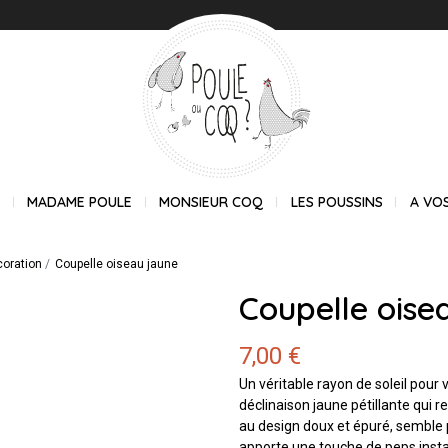
E
MADAME POULE
MONSIEUR COQ
LES POUSSINS
A VO
coration
Coupelle oiseau jaune
Coupelle oise
7,00 €
Un véritable rayon de soleil pour 
déclinaison jaune pétillante qui re
au design doux et épuré, semble p
apporte une touche de peps instan