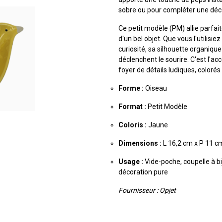
sobre ou pour compléter une déco
Ce petit modèle (PM) allie parfai
d'un bel objet. Que vous l'utili
curiosité, sa silhouette organique
déclenchent le sourire. C'est l'ac
foyer de détails ludiques, colorés
Forme :
Oiseau
Format :
Petit Modèle
Coloris :
Jaune
Dimensions :
L 16,2 cm x P 11 c
Usage :
Vide-poche, coupelle à b
décoration pure
Fournisseur : Opjet