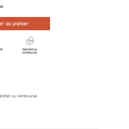
es
er au panier
rte
Satisfait ou
remboursé
tisfait ou remboursé